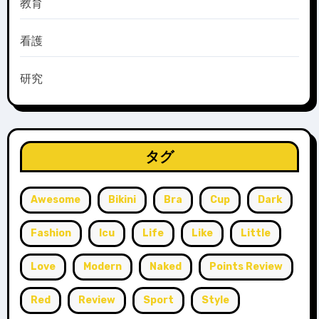
教育
看護
研究
タグ
Awesome
Bikini
Bra
Cup
Dark
Fashion
Icu
Life
Like
Little
Love
Modern
Naked
Points Review
Red
Review
Sport
Style