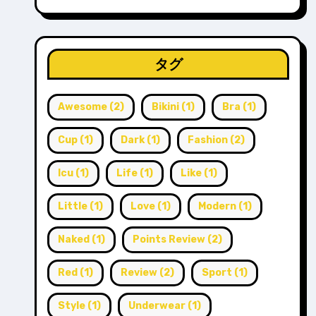
タグ
Awesome
(2)
Bikini
(1)
Bra
(1)
Cup
(1)
Dark
(1)
Fashion
(2)
Icu
(1)
Life
(1)
Like
(1)
Little
(1)
Love
(1)
Modern
(1)
Naked
(1)
Points Review
(2)
Red
(1)
Review
(2)
Sport
(1)
Style
(1)
Underwear
(1)