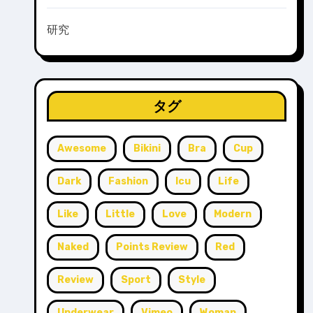
研究
タグ
Awesome
Bikini
Bra
Cup
Dark
Fashion
Icu
Life
Like
Little
Love
Modern
Naked
Points Review
Red
Review
Sport
Style
Underwear
Vimeo
Woman