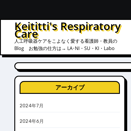
内
容
を
Keititti's Respiratory
ス
Care
キ
人工呼吸器ケアをこよなく愛する看護師・教員の
ッ
Blog お勉強の仕方は→ LA･NI・SU・KI・Labo
プ
アーカイブ
2024年7月
2024年6月