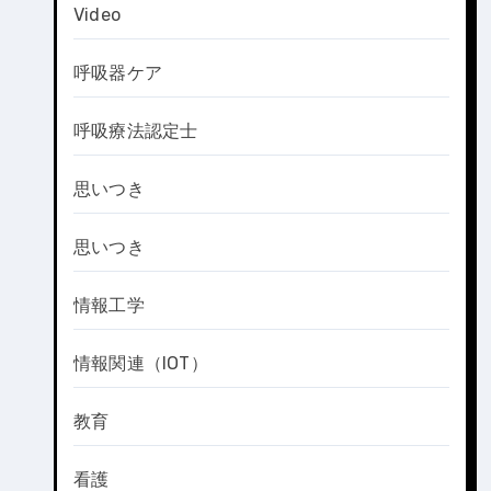
Video
呼吸器ケア
呼吸療法認定士
思いつき
思いつき
情報工学
情報関連（IOT）
教育
看護