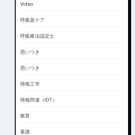
Video
呼吸器ケア
呼吸療法認定士
思いつき
思いつき
情報工学
情報関連（IOT）
教育
看護