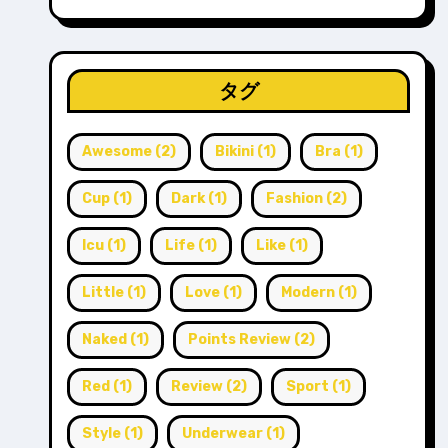
タグ
Awesome
(2)
Bikini
(1)
Bra
(1)
Cup
(1)
Dark
(1)
Fashion
(2)
Icu
(1)
Life
(1)
Like
(1)
Little
(1)
Love
(1)
Modern
(1)
Naked
(1)
Points Review
(2)
Red
(1)
Review
(2)
Sport
(1)
Style
(1)
Underwear
(1)