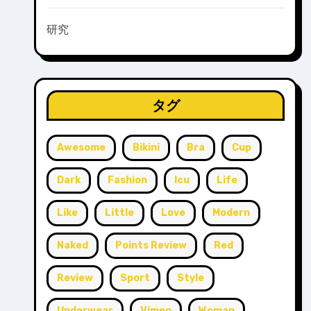
研究
タグ
Awesome
Bikini
Bra
Cup
Dark
Fashion
Icu
Life
Like
Little
Love
Modern
Naked
Points Review
Red
Review
Sport
Style
Underwear
Vimeo
Woman