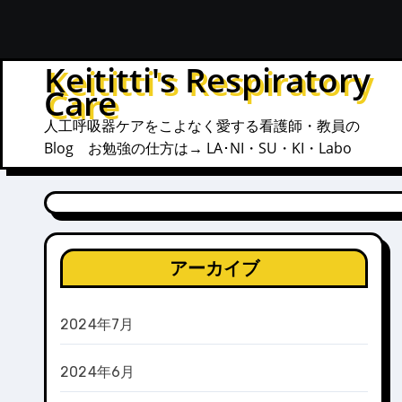
内
容
を
Keititti's Respiratory
ス
Care
キ
人工呼吸器ケアをこよなく愛する看護師・教員の
ッ
Blog お勉強の仕方は→ LA･NI・SU・KI・Labo
プ
アーカイブ
2024年7月
2024年6月